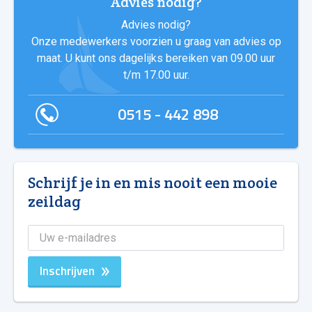
Advies nodig?
Advies nodig?
Onze medewerkers voorzien u graag van advies op
maat. U kunt ons dagelijks bereiken van 09.00 uur
t/m 17.00 uur.
0515 - 442 898
Schrijf je in en mis nooit een mooie
zeildag
Inschrijven