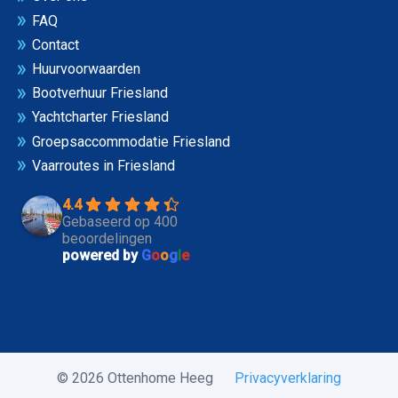
FAQ
Contact
Huurvoorwaarden
Bootverhuur Friesland
Yachtcharter Friesland
Groepsaccommodatie Friesland
Vaarroutes in Friesland
4.4
Gebaseerd op 400
beoordelingen
powered by
G
o
o
g
l
e
© 2026 Ottenhome Heeg
Privacyverklaring