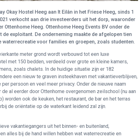
 Okay Hostel Heeg aan It Eilân in het Friese Heeg, sinds 1
2021 verkocht aan drie investeerders uit het dorp, waaronder
der Ottenhome Heeg. Ottenhome Heeg Events BV onder de
dt de exploitant. De onderneming maakte de afgelopen tien
e waterrecreatie voor families en groepen, zoals studenten.
ierkante meter grond wordt verbouwd tot een luxe
el met 150 bedden, verdeeld over grote en kleine kamers,
s, zoals chalets. In de huidige situatie zijn er 182
ndere een nieuw te graven insteekhaven met vakantieverblijven,
te per persoon en veel meer privacy. Onder de nieuwe naam
ar de al eerder door Ottenhome overgenomen zeilschool (nu aan
p) worden ook de keuken, het restaurant, de bar en het terras
rbij de oriëntatie op de waterkant leidend zal zijn.
eve vakantiegangers uit het binnen- en buitenland,
 alles bij de hand willen hebben wat waterrecreatie en