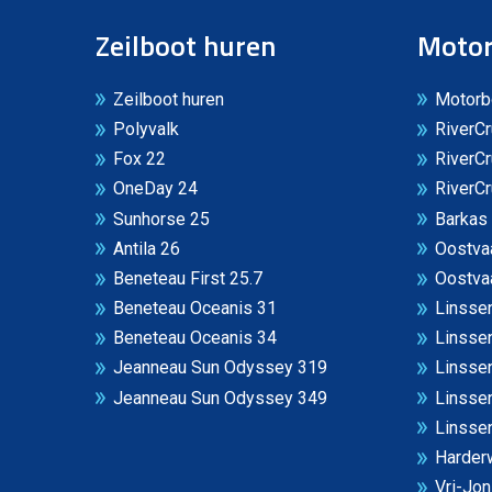
Zeilboot huren
Motor
Zeilboot huren
Motorb
Polyvalk
RiverCr
Fox 22
RiverCr
OneDay 24
RiverCr
Sunhorse 25
Barkas
Antila 26
Oostvaa
Beneteau First 25.7
Oostvaa
Beneteau Oceanis 31
Linssen
Beneteau Oceanis 34
Linssen
Jeanneau Sun Odyssey 319
Linssen
Jeanneau Sun Odyssey 349
Linsse
Linssen
Harderw
Vri-Jo