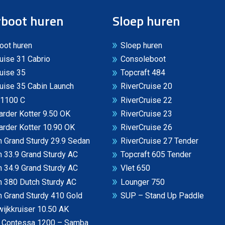
boot huren
Sloep huren
oot huren
Sloep huren
uise 31 Cabrio
Consoleboot
uise 35
Topcraft 484
uise 35 Cabin Launch
RiverCruise 20
 1100 C
RiverCruise 22
rder Kotter 9.50 OK
RiverCruise 23
rder Kotter 10.90 OK
RiverCruise 26
 Grand Sturdy 29.9 Sedan
RiverCruise 27 Tender
 33.9 Grand Sturdy AC
Topcraft 605 Tender
 34.9 Grand Sturdy AC
Vlet 650
n 380 Dutch Sturdy AC
Lounger 750
 Grand Sturdy 410 Gold
SUP – Stand Up Paddle
ijkkruiser 10.50 AK
n Contessa 1200 – Samba