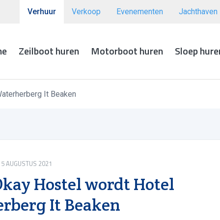
Verhuur
Verkoop
Evenementen
Jachthaven
me
Zeilboot huren
Motorboot huren
Sloep hure
aterherberg It Beaken
5 AUGUSTUS 2021
kay Hostel wordt Hotel
rberg It Beaken