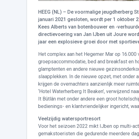
HEEG (NL) – De voormalige jeugdherberg Stay
januari 2021 gesloten, wordt per 1 oktober 
Kees Alberts van botenbouwer en -verhuur
directievoering van Jan IJben uit Joure wor
jaar een explosieve groei door met sportiev
Het complex aan het Hegemer Mar op 16.000 v
groepsaccommodatie, bed and breakfast en hot
glamptenten en andere nieuwe gezinsonderkomen
slaapplekken. In de nieuwe opzet, met onder a
krijgen de overnachters aanzienlijk meer ruim
‘Hotel Waterherberg It Beaken’, verwijzend na
It Bûtlân met onder andere een groot hotelschi
bedienings- en klantvriendelijker ingericht, waa
Veelzijdig watersportresort
Voor het seizoen 2022 mikt IJben op multi-acti
gemakstoeristen die gedurende meerdere dagen