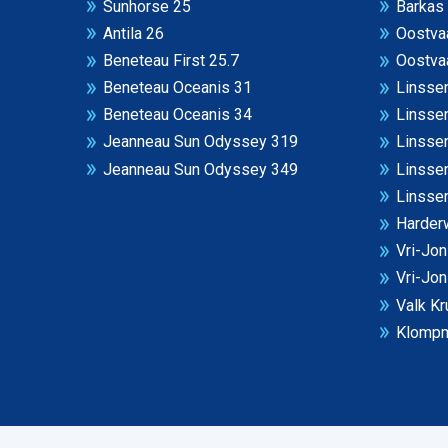
Sunhorse 25
Barkas
Antila 26
Oostvaa
Beneteau First 25.7
Oostvaa
Beneteau Oceanis 31
Linssen
Beneteau Oceanis 34
Linssen
Jeanneau Sun Odyssey 319
Linssen
Jeanneau Sun Odyssey 349
Linsse
Linssen
Harderw
Vri-Jo
Vri-Jo
Valk Kr
Klompm