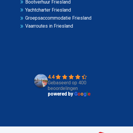
Bootverhuur Friesland
Yachtcharter Friesland
Groepsaccommodatie Friesland
Vaarroutes in Friesland
4.4
Gebaseerd op 400
beoordelingen
powered by
G
o
o
g
l
e