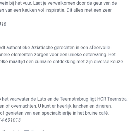
wein bij het vuur. Laat je verwelkomen door de geur van de
n van een keuken vol inspiratie. Dit alles met een zeer
1418
edt authentieke Aziatische gerechten in een sfeervolle
ionele elementen zorgen voor een unieke eetervaring. Het
elke maaltijd een culinaire ontdekking met zijn diverse keuze
 het vaarwater de Luts en de Teernstrabrug ligt HCR Teernstra,
n of overnachten. U kunt er heerlijk lunchen en dineren,
of genieten van een speciaalbiertje in het bruine café.
514-601013