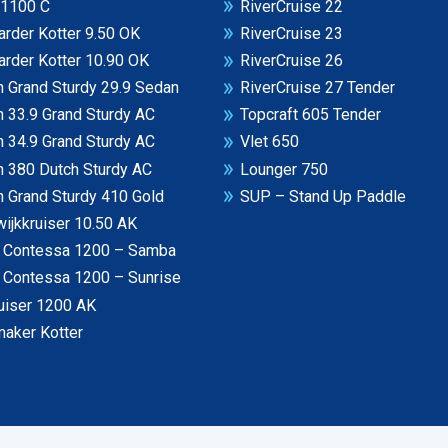
 1100 C
RiverCruise 22
rder Kotter 9.50 OK
RiverCruise 23
rder Kotter 10.90 OK
RiverCruise 26
 Grand Sturdy 29.9 Sedan
RiverCruise 27 Tender
 33.9 Grand Sturdy AC
Topcraft 605 Tender
 34.9 Grand Sturdy AC
Vlet 650
n 380 Dutch Sturdy AC
Lounger 750
 Grand Sturdy 410 Gold
SUP – Stand Up Paddle
ijkkruiser 10.50 AK
n Contessa 1200 – Samba
n Contessa 1200 – Sunrise
uiser 1200 AK
aker Kotter