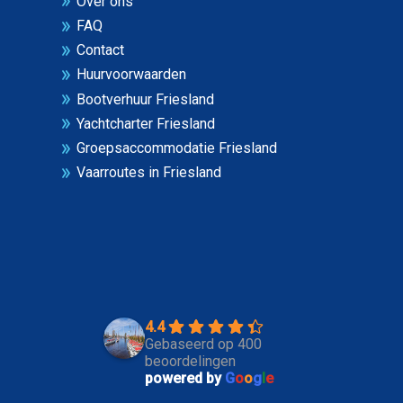
Over ons
FAQ
Contact
Huurvoorwaarden
Bootverhuur Friesland
Yachtcharter Friesland
Groepsaccommodatie Friesland
Vaarroutes in Friesland
4.4
Gebaseerd op 400
beoordelingen
powered by
G
o
o
g
l
e