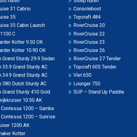
oot huren
Sloep huren
uise 31 Cabrio
Consoleboot
uise 35
Topcraft 484
uise 35 Cabin Launch
RiverCruise 20
 1100 C
RiverCruise 22
rder Kotter 9.50 OK
RiverCruise 23
rder Kotter 10.90 OK
RiverCruise 26
 Grand Sturdy 29.9 Sedan
RiverCruise 27 Tender
 33.9 Grand Sturdy AC
Topcraft 605 Tender
 34.9 Grand Sturdy AC
Vlet 650
n 380 Dutch Sturdy AC
Lounger 750
 Grand Sturdy 410 Gold
SUP – Stand Up Paddle
ijkkruiser 10.50 AK
n Contessa 1200 – Samba
n Contessa 1200 – Sunrise
uiser 1200 AK
aker Kotter