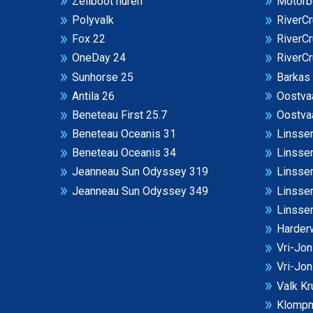
Zeilboot huren
Motorb
Polyvalk
RiverCr
Fox 22
RiverCr
OneDay 24
RiverCr
Sunhorse 25
Barkas
Antila 26
Oostvaa
Beneteau First 25.7
Oostvaa
Beneteau Oceanis 31
Linssen
Beneteau Oceanis 34
Linssen
Jeanneau Sun Odyssey 319
Linssen
Jeanneau Sun Odyssey 349
Linsse
Linssen
Harderw
Vri-Jo
Vri-Jo
Valk Kr
Klompm