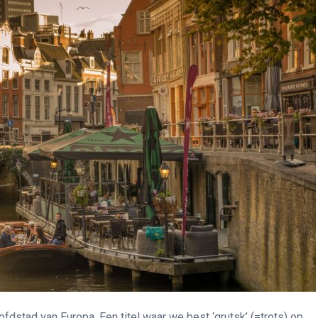
dstad van Europa. Een titel waar we best ‘grutsk’ (=trots) op