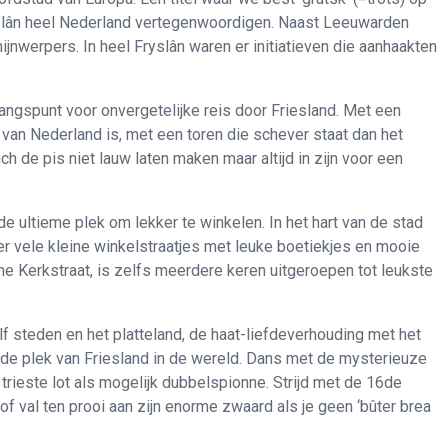
yslân heel Nederland vertegenwoordigen. Naast Leeuwarden
hijnwerpers. In heel Fryslân waren er initiatieven die aanhaakten
gangspunt voor onvergetelijke reis door Friesland. Met een
an Nederland is, met een toren die schever staat dan het
 de pis niet lauw laten maken maar altijd in zijn voor een
 ultieme plek om lekker te winkelen. In het hart van de stad
er vele kleine winkelstraatjes met leuke boetiekjes en mooie
ne Kerkstraat, is zelfs meerdere keren uitgeroepen tot leukste
lf steden en het platteland, de haat-liefdeverhouding met het
n de plek van Friesland in de wereld. Dans met de mysterieuze
 trieste lot als mogelijk dubbelspionne. Strijd met de 16de
f val ten prooi aan zijn enorme zwaard als je geen ‘bûter brea