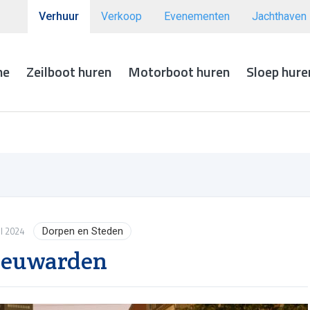
Verhuur
Verkoop
Evenementen
Jachthaven
me
Zeilboot huren
Motorboot huren
Sloep hure
I 2024
Dorpen en Steden
eeuwarden