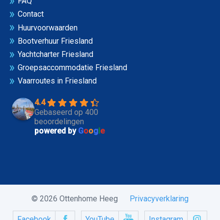
FAQ
Contact
Huurvoorwaarden
Bootverhuur Friesland
Yachtcharter Friesland
Groepsaccommodatie Friesland
Vaarroutes in Friesland
4.4
Gebaseerd op 400
beoordelingen
powered by
G
o
o
g
l
e
© 2026 Ottenhome Heeg
Privacyverklaring
Facebook
YouTube
Instagram